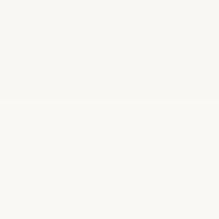
la performance par l'humain.
coach professionnelle certifiée, praticienne en
approche neurocognitive et comportementale,